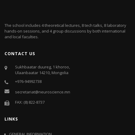
The school includes 4 theoretical lectures, 8 tech talks, 8 laboratory
hands-on sessions, and 4 group discussions by both international
and local faculties.
CONTACT US
Sukhbaatar duureg, 1 khoroo,
Ulaanbaatar 14210, Mongolia
+976-94992738
secretariat@neuroscience.mn
FAX: (8) 822-8737
LINKS
GENERAL INFORMATION