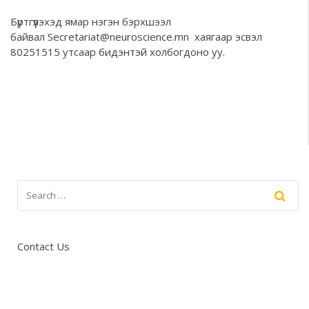
Бүртгүүлэхэд ямар нэгэн бэрхшээл
байвал
Secretariat@neuroscience.mn
хаягаар эсвэл
80251515 утсаар бидэнтэй холбогдоно уу.
Contact Us