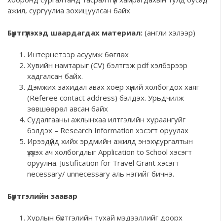
ажил, сургуулиа зохицуулсан байх
Бүртгүүлэхэд шаардагдах материал:
(англи хэлээр)
Интернетээр асуумж бөглөх
Хувийн намтарыг (CV) бэлтгэж pdf хэлбэрээр
хадгалсан байх.
Дэмжих захидал авах хоёр хүний холбогдох хаяг
(Referee contact address) бэлдэх. Урьдчилж
зөвшөөрөл авсан байх
Судалгааны ажлынхаа илтгэлийн хураангуйг
бэлдэх – Research Information хэсэгт оруулах
Ирээдүйд хийх эрдмийн ажилд энэхүү сургалтын
үзүүлэх ач холбогдлыг Application to School хэсэгт
оруулна. Justification for Travel Grant хэсэгт
necessary/ unnecessary аль нэгийг бичнэ.
Бүртгэлийн заавар
Хурлын бүртгэлийн тухай мэдээллийг доорх