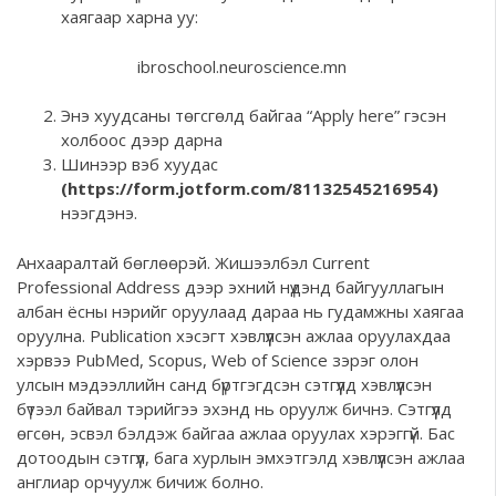
хаягаар харна уу:
ibroschool.neuroscience.mn
Энэ хуудсаны төгсгөлд байгаа “Apply here” гэсэн
холбоос дээр дарна
Шинээр вэб хуудас
(
https://form.jotf
orm.com/81132545216954
)
нээгдэнэ.
Анхааралтай бөглөөрэй. Жишээлбэл Current
Professional Address дээр эхний нүдэнд байгууллагын
албан ёсны нэрийг оруулаад дараа нь гудамжны хаягаа
оруулна. Publication xэсэгт хэвлүүлсэн ажлаа оруулахдаа
хэрвээ PubMed, Scopus, Web of Science зэрэг олон
улсын мэдээллийн санд бүртгэгдсэн сэтгүүлд хэвлүүлсэн
бүтээл байвал тэрийгээ эхэнд нь оруулж бичнэ. Сэтгүүлд
өгсөн, эсвэл бэлдэж байгаа ажлаа оруулах хэрэггүй. Бас
дотоодын сэтгүүл, бага хурлын эмхэтгэлд хэвлүүлсэн ажлаа
англиар орчуулж бичиж болно.