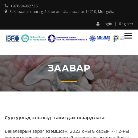
+976-94992738
Sukhbaatar duureg, 1 khoroo, Ulaanbaatar 14210, Mongolia
Login
Register
IBR
I
Ula
U
Ass
A
Sch
S
Beh
and
ЗААВАР
Tran
Neu
Сургуульд элсэхэд тавигдах шаардлага:
Бакалаврын зэрэг эзэмшсэн; 2023 оны 8 сарын 7-12-ны
хооронд сургалтанд тасралтгүй хамрагдахын тулд бусад